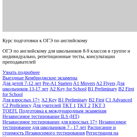
Курс подготовки к ОГЭ по английскому
ОГЭ по английскому для школьников 8-9 классов в группе и
индивидуально, репетиционные тесты, консультации
преподавателей
Узнать подробнее
Выездные Кембриджские экзамены
Для детей 7-12 лет
Pre-A1 Starters
A1 Movers
A2 Flyers
Для
школьников 13-17 лет
A2 Key for School
B1 Preliminary
B2 First
for School
Для взрослых 17+
A2 Key
B1 Preliminary
B2 First
C1 Advanced
C2 Proficiency
Для учителей
TKT 1
TKT 2
TKT 3
TOEFL
Подготовка к международным экзаменам
Независимое тестирование ILS (НТ)
Независимое тестирование для взрослых 17+
Независимое
тестирование для школьников 7 - 17 лет
Расписание и
стоимость Независимого тестирования
Регистрация на