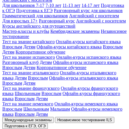
Английский с носителем
Для школьников 7-17
7-10 лет
11-13 лет
14-17 лет
Подготовка
к ОГЭ
Подготовка к ЕГЭ
Разговорный курс для школьников
Грамматический для школьников
Английский с носителем
Для взрослых 17+
Разговорный курс
Английский с носителем
Курсы английского для путешествий
Мастер-классы и клубы
Кембриджские экзамены
Независимое
тестирование
Тест на знание китайского
Онлайн-курсы китайского языка
Взрослым
Детям
Офлайн-курсы китайского языка
Взрослым
Детям
Корпоративное обучение
Тест на знание испанского
Онлайн-курсы испанского языка
Разговорный клуб
Детям
Офлайн-курсы испанского языка
Взрослым
Детям
Корпоративное обучение
Тест на знание итальянского
Онлайн-курсы итальянского
языка
Детям
Взрослым
Офлайн-курсы итальянского языка
Взрослым
Детям
Тест на знание французского
Онлайн-курсы французского
языка
Школьникам
Взрослым
Офлайн-курсы французского
языка
Взрослым
Детям
Тест на знание немецкого
Онлайн-курсы немецкого языка
Взрослым
Школьникам
Малышам
Офлайн-курсы немецкого
языка
Взрослым
Детям
Международные экзамены
Независимое тестирование ILS
Подготовка к ЕГЭ, ОГЭ