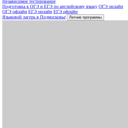
Независимое тестирование
Подготовка к ОГЭ и ЕГЭ по английскому языку
ОГЭ онлайн
ОГЭ офлайн
ЕГЭ онлайн
ЕГЭ офлайн
Языковой лагерь в Подмосковье
Летние программы