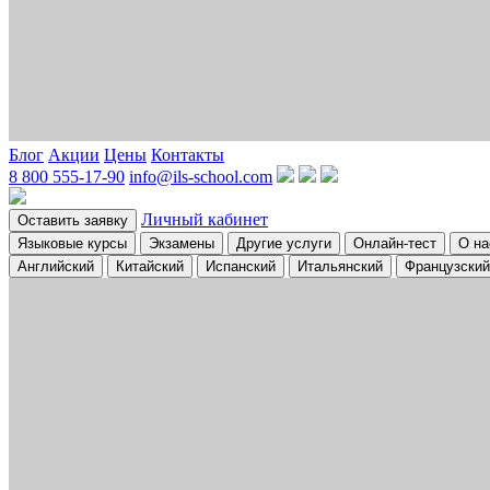
Блог
Акции
Цены
Контакты
8 800 555-17-90
info@ils-school.com
Личный кабинет
Оставить заявку
Языковые курсы
Экзамены
Другие услуги
Онлайн-тест
О на
Английский
Китайский
Испанский
Итальянский
Французский