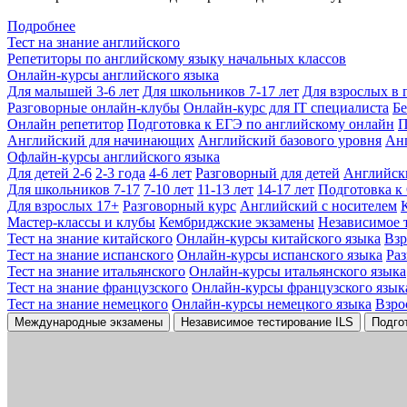
Подробнее
Тест на знание английского
Репетиторы по английскому языку начальных классов
Онлайн-курсы английского языка
Для малышей 3-6 лет
Для школьников 7-17 лет
Для взрослых в 
Разговорные онлайн-клубы
Онлайн-курс для IT специалиста
Бе
Онлайн репетитор
Подготовка к ЕГЭ по английскому онлайн
П
Английский для начинающих
Английский базового уровня
Ан
Офлайн-курсы английского языка
Для детей 2-6
2-3 года
4-6 лет
Разговорный для детей
Английск
Для школьников 7-17
7-10 лет
11-13 лет
14-17 лет
Подготовка к
Для взрослых 17+
Разговорный курс
Английский с носителем
Мастер-классы и клубы
Кембриджские экзамены
Независимое 
Тест на знание китайского
Онлайн-курсы китайского языка
Вз
Тест на знание испанского
Онлайн-курсы испанского языка
Ра
Тест на знание итальянского
Онлайн-курсы итальянского языка
Тест на знание французского
Онлайн-курсы французского язык
Тест на знание немецкого
Онлайн-курсы немецкого языка
Взро
Международные экзамены
Независимое тестирование ILS
Подго