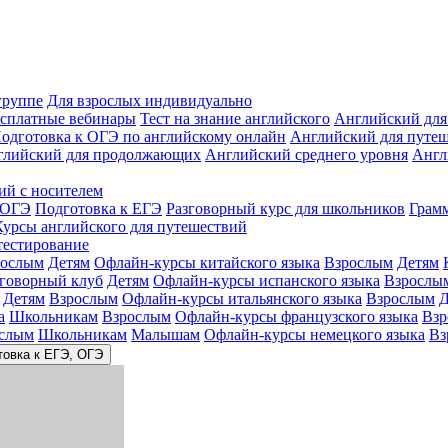
группе
Для взрослых индивидуально
сплатные вебинары
Тест на знание английского
Английский для
одготовка к ОГЭ по английскому онлайн
Английский для путе
глийский для продолжающих
Английский среднего уровня
Англ
ий с носителем
 ОГЭ
Подготовка к ЕГЭ
Разговорный курс для школьников
Грам
Курсы английского для путешествий
тестирование
рослым
Детям
Офлайн-курсы китайского языка
Взрослым
Детям
зговорный клуб
Детям
Офлайн-курсы испанского языка
Взрослы
Детям
Взрослым
Офлайн-курсы итальянского языка
Взрослым
Д
а
Школьникам
Взрослым
Офлайн-курсы французского языка
Взр
слым
Школьникам
Малышам
Офлайн-курсы немецкого языка
Вз
товка к ЕГЭ, ОГЭ