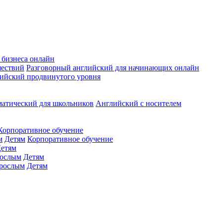
 бизнеса онлайн
шествий
Разговорный английский для начинающих онлайн
ийский продвинутого уровня
матический для школьников
Английский с носителем
Корпоративное обучение
м
Детям
Корпоративное обучение
етям
ослым
Детям
рослым
Детям