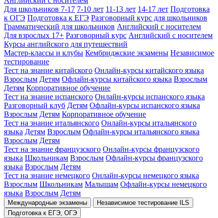
Английский с носителем
Для школьников 7-17
7-10 лет
11-13 лет
14-17 лет
Подготовка
к ОГЭ
Подготовка к ЕГЭ
Разговорный курс для школьников
Грамматический для школьников
Английский с носителем
Для взрослых 17+
Разговорный курс
Английский с носителем
Курсы английского для путешествий
Мастер-классы и клубы
Кембриджские экзамены
Независимое
тестирование
Тест на знание китайского
Онлайн-курсы китайского языка
Взрослым
Детям
Офлайн-курсы китайского языка
Взрослым
Детям
Корпоративное обучение
Тест на знание испанского
Онлайн-курсы испанского языка
Разговорный клуб
Детям
Офлайн-курсы испанского языка
Взрослым
Детям
Корпоративное обучение
Тест на знание итальянского
Онлайн-курсы итальянского
языка
Детям
Взрослым
Офлайн-курсы итальянского языка
Взрослым
Детям
Тест на знание французского
Онлайн-курсы французского
языка
Школьникам
Взрослым
Офлайн-курсы французского
языка
Взрослым
Детям
Тест на знание немецкого
Онлайн-курсы немецкого языка
Взрослым
Школьникам
Малышам
Офлайн-курсы немецкого
языка
Взрослым
Детям
Международные экзамены
Независимое тестирование ILS
Подготовка к ЕГЭ, ОГЭ