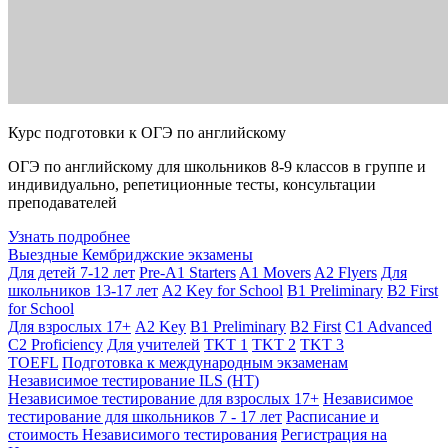
Курс подготовки к ОГЭ по английскому
ОГЭ по английскому для школьников 8-9 классов в группе и
индивидуально, репетиционные тесты, консультации
преподавателей
Узнать подробнее
Выездные Кембриджские экзамены
Для детей 7-12 лет
Pre-A1 Starters
A1 Movers
A2 Flyers
Для
школьников 13-17 лет
A2 Key for School
B1 Preliminary
B2 First
for School
Для взрослых 17+
A2 Key
B1 Preliminary
B2 First
C1 Advanced
C2 Proficiency
Для учителей
TKT 1
TKT 2
TKT 3
TOEFL
Подготовка к международным экзаменам
Независимое тестирование ILS (НТ)
Независимое тестирование для взрослых 17+
Независимое
тестирование для школьников 7 - 17 лет
Расписание и
стоимость Независимого тестирования
Регистрация на