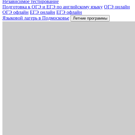
Независимое тестирование
Подготовка к ОГЭ и ЕГЭ по английскому языку
ОГЭ онлайн
ОГЭ офлайн
ЕГЭ онлайн
ЕГЭ офлайн
Языковой лагерь в Подмосковье
Летние программы