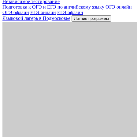
Независимое тестирование
Подготовка к ОГЭ и ЕГЭ по английскому языку
ОГЭ онлайн
ОГЭ офлайн
ЕГЭ онлайн
ЕГЭ офлайн
Языковой лагерь в Подмосковье
Летние программы