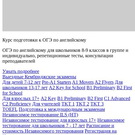
Курс подготовки к ОГЭ по английскому
ОГЭ по английскому для школьников 8-9 классов в группе и
индивидуально, репетиционные тесты, консультации
преподавателей
Узнать подробнее
Выездные Кембриджские экзамены
Для детей 7-12 лет
Pre-A1 Starters
A1 Movers
A2 Flyers
Для
школьников 13-17 лет
A2 Key for School
B1 Preliminary
B2 First
for School
Для взрослых 17+
A2 Key
B1 Preliminary
B2 First
C1 Advanced
C2 Proficiency
Для учителей
TKT 1
TKT 2
TKT 3
TOEFL
Подготовка к международным экзаменам
Независимое тестирование ILS (НТ)
Независимое тестирование для взрослых 17+
Независимое
тестирование для школьников 7 - 17 лет
Расписание и
стоимость Независимого тестирования
Регистрация на