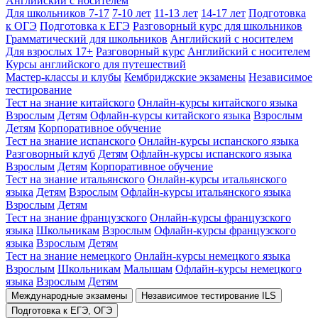
Английский с носителем
Для школьников 7-17
7-10 лет
11-13 лет
14-17 лет
Подготовка
к ОГЭ
Подготовка к ЕГЭ
Разговорный курс для школьников
Грамматический для школьников
Английский с носителем
Для взрослых 17+
Разговорный курс
Английский с носителем
Курсы английского для путешествий
Мастер-классы и клубы
Кембриджские экзамены
Независимое
тестирование
Тест на знание китайского
Онлайн-курсы китайского языка
Взрослым
Детям
Офлайн-курсы китайского языка
Взрослым
Детям
Корпоративное обучение
Тест на знание испанского
Онлайн-курсы испанского языка
Разговорный клуб
Детям
Офлайн-курсы испанского языка
Взрослым
Детям
Корпоративное обучение
Тест на знание итальянского
Онлайн-курсы итальянского
языка
Детям
Взрослым
Офлайн-курсы итальянского языка
Взрослым
Детям
Тест на знание французского
Онлайн-курсы французского
языка
Школьникам
Взрослым
Офлайн-курсы французского
языка
Взрослым
Детям
Тест на знание немецкого
Онлайн-курсы немецкого языка
Взрослым
Школьникам
Малышам
Офлайн-курсы немецкого
языка
Взрослым
Детям
Международные экзамены
Независимое тестирование ILS
Подготовка к ЕГЭ, ОГЭ