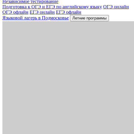
Независимое тестирование
Подготовка к ОГЭ и ЕГЭ по английскому языку
ОГЭ онлайн
ОГЭ офлайн
ЕГЭ онлайн
ЕГЭ офлайн
Языковой лагерь в Подмосковье
Летние программы