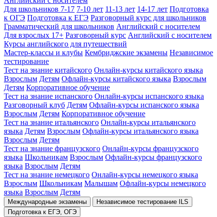
Английский с носителем
Для школьников 7-17
7-10 лет
11-13 лет
14-17 лет
Подготовка
к ОГЭ
Подготовка к ЕГЭ
Разговорный курс для школьников
Грамматический для школьников
Английский с носителем
Для взрослых 17+
Разговорный курс
Английский с носителем
Курсы английского для путешествий
Мастер-классы и клубы
Кембриджские экзамены
Независимое
тестирование
Тест на знание китайского
Онлайн-курсы китайского языка
Взрослым
Детям
Офлайн-курсы китайского языка
Взрослым
Детям
Корпоративное обучение
Тест на знание испанского
Онлайн-курсы испанского языка
Разговорный клуб
Детям
Офлайн-курсы испанского языка
Взрослым
Детям
Корпоративное обучение
Тест на знание итальянского
Онлайн-курсы итальянского
языка
Детям
Взрослым
Офлайн-курсы итальянского языка
Взрослым
Детям
Тест на знание французского
Онлайн-курсы французского
языка
Школьникам
Взрослым
Офлайн-курсы французского
языка
Взрослым
Детям
Тест на знание немецкого
Онлайн-курсы немецкого языка
Взрослым
Школьникам
Малышам
Офлайн-курсы немецкого
языка
Взрослым
Детям
Международные экзамены
Независимое тестирование ILS
Подготовка к ЕГЭ, ОГЭ