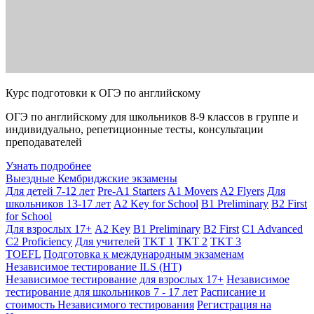
Курс подготовки к ОГЭ по английскому
ОГЭ по английскому для школьников 8-9 классов в группе и
индивидуально, репетиционные тесты, консультации
преподавателей
Узнать подробнее
Выездные Кембриджские экзамены
Для детей 7-12 лет
Pre-A1 Starters
A1 Movers
A2 Flyers
Для
школьников 13-17 лет
A2 Key for School
B1 Preliminary
B2 First
for School
Для взрослых 17+
A2 Key
B1 Preliminary
B2 First
C1 Advanced
C2 Proficiency
Для учителей
TKT 1
TKT 2
TKT 3
TOEFL
Подготовка к международным экзаменам
Независимое тестирование ILS (НТ)
Независимое тестирование для взрослых 17+
Независимое
тестирование для школьников 7 - 17 лет
Расписание и
стоимость Независимого тестирования
Регистрация на