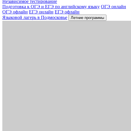
Независимое тестирование
Подготовка к ОГЭ и ЕГЭ по английскому языку
ОГЭ онлайн
ОГЭ офлайн
ЕГЭ онлайн
ЕГЭ офлайн
Языковой лагерь в Подмосковье
Летние программы