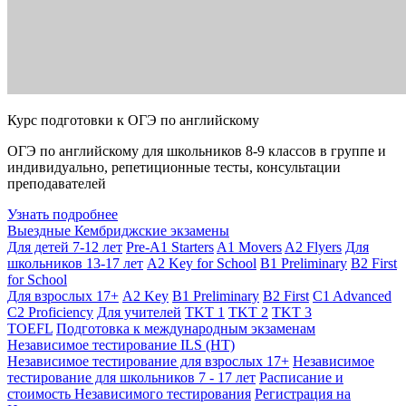
Курс подготовки к ОГЭ по английскому
ОГЭ по английскому для школьников 8-9 классов в группе и
индивидуально, репетиционные тесты, консультации
преподавателей
Узнать подробнее
Выездные Кембриджские экзамены
Для детей 7-12 лет
Pre-A1 Starters
A1 Movers
A2 Flyers
Для
школьников 13-17 лет
A2 Key for School
B1 Preliminary
B2 First
for School
Для взрослых 17+
A2 Key
B1 Preliminary
B2 First
C1 Advanced
C2 Proficiency
Для учителей
TKT 1
TKT 2
TKT 3
TOEFL
Подготовка к международным экзаменам
Независимое тестирование ILS (НТ)
Независимое тестирование для взрослых 17+
Независимое
тестирование для школьников 7 - 17 лет
Расписание и
стоимость Независимого тестирования
Регистрация на