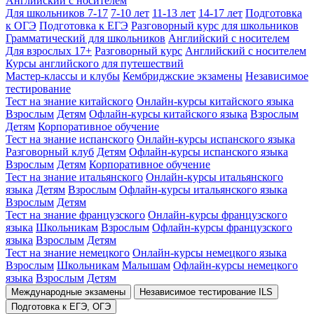
Английский с носителем
Для школьников 7-17
7-10 лет
11-13 лет
14-17 лет
Подготовка
к ОГЭ
Подготовка к ЕГЭ
Разговорный курс для школьников
Грамматический для школьников
Английский с носителем
Для взрослых 17+
Разговорный курс
Английский с носителем
Курсы английского для путешествий
Мастер-классы и клубы
Кембриджские экзамены
Независимое
тестирование
Тест на знание китайского
Онлайн-курсы китайского языка
Взрослым
Детям
Офлайн-курсы китайского языка
Взрослым
Детям
Корпоративное обучение
Тест на знание испанского
Онлайн-курсы испанского языка
Разговорный клуб
Детям
Офлайн-курсы испанского языка
Взрослым
Детям
Корпоративное обучение
Тест на знание итальянского
Онлайн-курсы итальянского
языка
Детям
Взрослым
Офлайн-курсы итальянского языка
Взрослым
Детям
Тест на знание французского
Онлайн-курсы французского
языка
Школьникам
Взрослым
Офлайн-курсы французского
языка
Взрослым
Детям
Тест на знание немецкого
Онлайн-курсы немецкого языка
Взрослым
Школьникам
Малышам
Офлайн-курсы немецкого
языка
Взрослым
Детям
Международные экзамены
Независимое тестирование ILS
Подготовка к ЕГЭ, ОГЭ