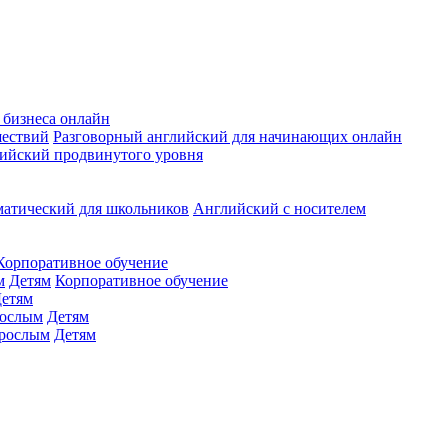
 бизнеса онлайн
шествий
Разговорный английский для начинающих онлайн
ийский продвинутого уровня
матический для школьников
Английский с носителем
Корпоративное обучение
м
Детям
Корпоративное обучение
етям
ослым
Детям
рослым
Детям