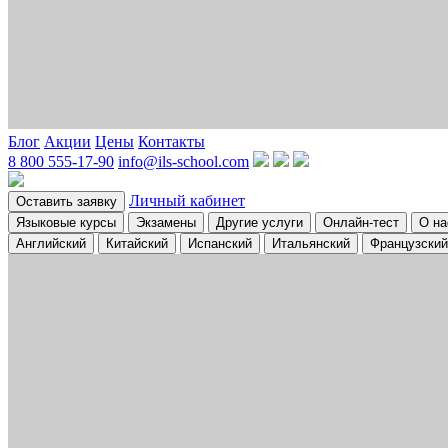
Блог
Акции
Цены
Контакты
8 800 555-17-90
info@ils-school.com
Личный кабинет
Оставить заявку
Языковые курсы
Экзамены
Другие услуги
Онлайн-тест
О на
Английский
Китайский
Испанский
Итальянский
Французский