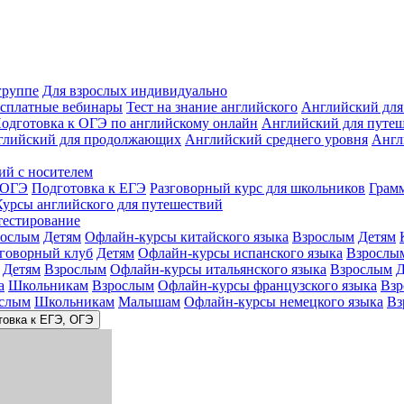
группе
Для взрослых индивидуально
сплатные вебинары
Тест на знание английского
Английский для
одготовка к ОГЭ по английскому онлайн
Английский для путе
глийский для продолжающих
Английский среднего уровня
Англ
ий с носителем
 ОГЭ
Подготовка к ЕГЭ
Разговорный курс для школьников
Грам
Курсы английского для путешествий
тестирование
рослым
Детям
Офлайн-курсы китайского языка
Взрослым
Детям
зговорный клуб
Детям
Офлайн-курсы испанского языка
Взрослы
Детям
Взрослым
Офлайн-курсы итальянского языка
Взрослым
Д
а
Школьникам
Взрослым
Офлайн-курсы французского языка
Взр
слым
Школьникам
Малышам
Офлайн-курсы немецкого языка
Вз
товка к ЕГЭ, ОГЭ