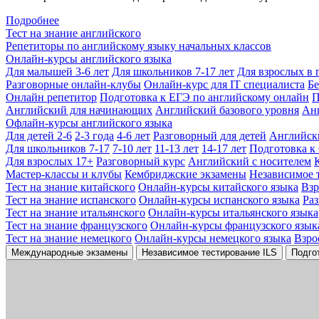
Подробнее
Тест на знание английского
Репетиторы по английскому языку начальных классов
Онлайн-курсы английского языка
Для малышей 3-6 лет
Для школьников 7-17 лет
Для взрослых в 
Разговорные онлайн-клубы
Онлайн-курс для IT специалиста
Бе
Онлайн репетитор
Подготовка к ЕГЭ по английскому онлайн
П
Английский для начинающих
Английский базового уровня
Ан
Офлайн-курсы английского языка
Для детей 2-6
2-3 года
4-6 лет
Разговорный для детей
Английск
Для школьников 7-17
7-10 лет
11-13 лет
14-17 лет
Подготовка к
Для взрослых 17+
Разговорный курс
Английский с носителем
Мастер-классы и клубы
Кембриджские экзамены
Независимое 
Тест на знание китайского
Онлайн-курсы китайского языка
Вз
Тест на знание испанского
Онлайн-курсы испанского языка
Ра
Тест на знание итальянского
Онлайн-курсы итальянского языка
Тест на знание французского
Онлайн-курсы французского язык
Тест на знание немецкого
Онлайн-курсы немецкого языка
Взро
Международные экзамены
Независимое тестирование ILS
Подго