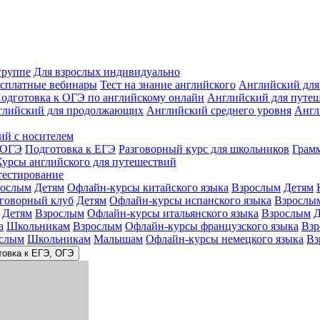
группе
Для взрослых индивидуально
сплатные вебинары
Тест на знание английского
Английский для
одготовка к ОГЭ по английскому онлайн
Английский для путе
глийский для продолжающих
Английский среднего уровня
Англ
ий с носителем
 ОГЭ
Подготовка к ЕГЭ
Разговорный курс для школьников
Грам
Курсы английского для путешествий
тестирование
рослым
Детям
Офлайн-курсы китайского языка
Взрослым
Детям
зговорный клуб
Детям
Офлайн-курсы испанского языка
Взрослы
Детям
Взрослым
Офлайн-курсы итальянского языка
Взрослым
Д
а
Школьникам
Взрослым
Офлайн-курсы французского языка
Взр
слым
Школьникам
Малышам
Офлайн-курсы немецкого языка
Вз
товка к ЕГЭ, ОГЭ