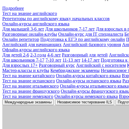
Подробнее
Тест на знание английского
Репетиторы по английскому языку начальных классов
Онлайн-курсы английского языка
Для малышей 3-6 лет
Для школьников 7-17 лет
Для взрослых в 
Разговорные онлайн-клубы
Онлайн-курс для IT специалиста
Бе
Онлайн репетитор
Подготовка к ЕГЭ по английскому онлайн
П
Английский для начинающих
Английский базового уровня
Ан
Офлайн-курсы английского языка
Для детей 2-6
2-3 года
4-6 лет
Разговорный для детей
Английск
Для школьников 7-17
7-10 лет
11-13 лет
14-17 лет
Подготовка к
Для взрослых 17+
Разговорный курс
Английский с носителем
Мастер-классы и клубы
Кембриджские экзамены
Независимое 
Тест на знание китайского
Онлайн-курсы китайского языка
Вз
Тест на знание испанского
Онлайн-курсы испанского языка
Ра
Тест на знание итальянского
Онлайн-курсы итальянского языка
Тест на знание французского
Онлайн-курсы французского язык
Тест на знание немецкого
Онлайн-курсы немецкого языка
Взро
Международные экзамены
Независимое тестирование ILS
Подго