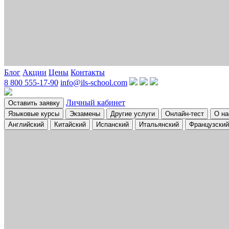
Блог
Акции
Цены
Контакты
8 800 555-17-90
info@ils-school.com
Личный кабинет
Оставить заявку
Языковые курсы
Экзамены
Другие услуги
Онлайн-тест
О на
Английский
Китайский
Испанский
Итальянский
Французский