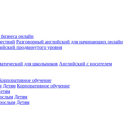
 бизнеса онлайн
шествий
Разговорный английский для начинающих онлайн
ийский продвинутого уровня
матический для школьников
Английский с носителем
Корпоративное обучение
м
Детям
Корпоративное обучение
етям
ослым
Детям
рослым
Детям