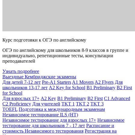
Курс подготовки к ОГЭ по английскому
ОГЭ по английскому для школьников 8-9 классов в группе и
индивидуально, репетиционные тесты, консультации
преподавателей
Узнать подробнее
Выездные Кембриджские экзамены
Для детей 7-12 лет
Pre-A1 Starters
A1 Movers
A2 Flyers
Для
школьников 13-17 лет
A2 Key for School
B1 Preliminary
B2 First
for School
Для взрослых 17+
A2 Key
B1 Preliminary
B2 First
C1 Advanced
C2 Proficiency
Для учителей
TKT 1
TKT 2
TKT 3
TOEFL
Подготовка к международным экзаменам
Независимое тестирование ILS (НТ)
Независимое тестирование для взрослых 17+
Независимое
тестирование для школьников 7 - 17 лет
Расписание и
стоимость Независимого тестирования
Регистрация на