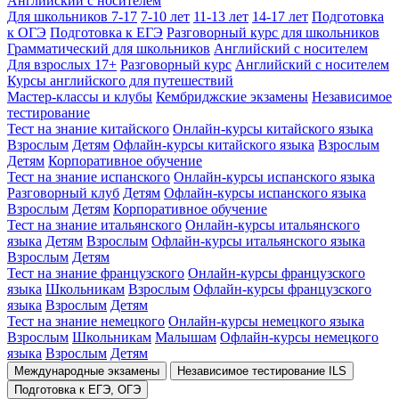
Английский с носителем
Для школьников 7-17
7-10 лет
11-13 лет
14-17 лет
Подготовка
к ОГЭ
Подготовка к ЕГЭ
Разговорный курс для школьников
Грамматический для школьников
Английский с носителем
Для взрослых 17+
Разговорный курс
Английский с носителем
Курсы английского для путешествий
Мастер-классы и клубы
Кембриджские экзамены
Независимое
тестирование
Тест на знание китайского
Онлайн-курсы китайского языка
Взрослым
Детям
Офлайн-курсы китайского языка
Взрослым
Детям
Корпоративное обучение
Тест на знание испанского
Онлайн-курсы испанского языка
Разговорный клуб
Детям
Офлайн-курсы испанского языка
Взрослым
Детям
Корпоративное обучение
Тест на знание итальянского
Онлайн-курсы итальянского
языка
Детям
Взрослым
Офлайн-курсы итальянского языка
Взрослым
Детям
Тест на знание французского
Онлайн-курсы французского
языка
Школьникам
Взрослым
Офлайн-курсы французского
языка
Взрослым
Детям
Тест на знание немецкого
Онлайн-курсы немецкого языка
Взрослым
Школьникам
Малышам
Офлайн-курсы немецкого
языка
Взрослым
Детям
Международные экзамены
Независимое тестирование ILS
Подготовка к ЕГЭ, ОГЭ