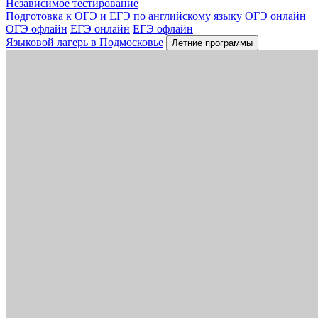
Независимое тестирование
Подготовка к ОГЭ и ЕГЭ по английскому языку
ОГЭ онлайн
ОГЭ офлайн
ЕГЭ онлайн
ЕГЭ офлайн
Языковой лагерь в Подмосковье
Летние программы