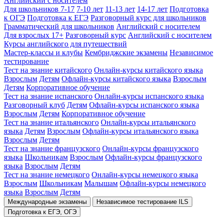
Английский с носителем
Для школьников 7-17
7-10 лет
11-13 лет
14-17 лет
Подготовка
к ОГЭ
Подготовка к ЕГЭ
Разговорный курс для школьников
Грамматический для школьников
Английский с носителем
Для взрослых 17+
Разговорный курс
Английский с носителем
Курсы английского для путешествий
Мастер-классы и клубы
Кембриджские экзамены
Независимое
тестирование
Тест на знание китайского
Онлайн-курсы китайского языка
Взрослым
Детям
Офлайн-курсы китайского языка
Взрослым
Детям
Корпоративное обучение
Тест на знание испанского
Онлайн-курсы испанского языка
Разговорный клуб
Детям
Офлайн-курсы испанского языка
Взрослым
Детям
Корпоративное обучение
Тест на знание итальянского
Онлайн-курсы итальянского
языка
Детям
Взрослым
Офлайн-курсы итальянского языка
Взрослым
Детям
Тест на знание французского
Онлайн-курсы французского
языка
Школьникам
Взрослым
Офлайн-курсы французского
языка
Взрослым
Детям
Тест на знание немецкого
Онлайн-курсы немецкого языка
Взрослым
Школьникам
Малышам
Офлайн-курсы немецкого
языка
Взрослым
Детям
Международные экзамены
Независимое тестирование ILS
Подготовка к ЕГЭ, ОГЭ