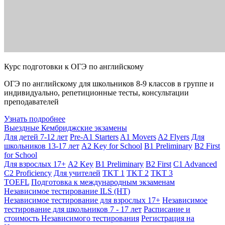
Курс подготовки к ОГЭ по английскому
ОГЭ по английскому для школьников 8-9 классов в группе и
индивидуально, репетиционные тесты, консультации
преподавателей
Узнать подробнее
Выездные Кембриджские экзамены
Для детей 7-12 лет
Pre-A1 Starters
A1 Movers
A2 Flyers
Для
школьников 13-17 лет
A2 Key for School
B1 Preliminary
B2 First
for School
Для взрослых 17+
A2 Key
B1 Preliminary
B2 First
C1 Advanced
C2 Proficiency
Для учителей
TKT 1
TKT 2
TKT 3
TOEFL
Подготовка к международным экзаменам
Независимое тестирование ILS (НТ)
Независимое тестирование для взрослых 17+
Независимое
тестирование для школьников 7 - 17 лет
Расписание и
стоимость Независимого тестирования
Регистрация на