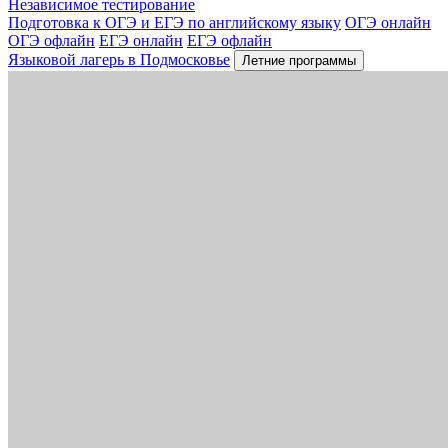
Независимое тестирование
Подготовка к ОГЭ и ЕГЭ по английскому языку
ОГЭ онлайн
ОГЭ офлайн
ЕГЭ онлайн
ЕГЭ офлайн
Языковой лагерь в Подмосковье
Летние программы