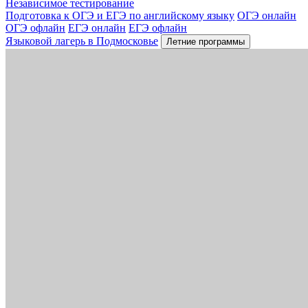
Независимое тестирование
Подготовка к ОГЭ и ЕГЭ по английскому языку
ОГЭ онлайн
ОГЭ офлайн
ЕГЭ онлайн
ЕГЭ офлайн
Языковой лагерь в Подмосковье
Летние программы