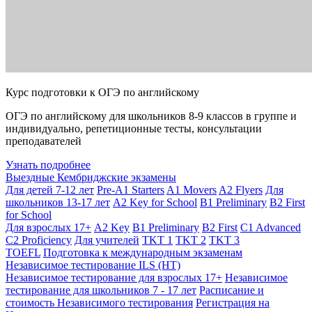
Курс подготовки к ОГЭ по английскому
ОГЭ по английскому для школьников 8-9 классов в группе и
индивидуально, репетиционные тесты, консультации
преподавателей
Узнать подробнее
Выездные Кембриджские экзамены
Для детей 7-12 лет
Pre-A1 Starters
A1 Movers
A2 Flyers
Для
школьников 13-17 лет
A2 Key for School
B1 Preliminary
B2 First
for School
Для взрослых 17+
A2 Key
B1 Preliminary
B2 First
C1 Advanced
C2 Proficiency
Для учителей
TKT 1
TKT 2
TKT 3
TOEFL
Подготовка к международным экзаменам
Независимое тестирование ILS (НТ)
Независимое тестирование для взрослых 17+
Независимое
тестирование для школьников 7 - 17 лет
Расписание и
стоимость Независимого тестирования
Регистрация на