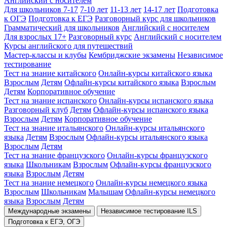
Английский с носителем
Для школьников 7-17
7-10 лет
11-13 лет
14-17 лет
Подготовка
к ОГЭ
Подготовка к ЕГЭ
Разговорный курс для школьников
Грамматический для школьников
Английский с носителем
Для взрослых 17+
Разговорный курс
Английский с носителем
Курсы английского для путешествий
Мастер-классы и клубы
Кембриджские экзамены
Независимое
тестирование
Тест на знание китайского
Онлайн-курсы китайского языка
Взрослым
Детям
Офлайн-курсы китайского языка
Взрослым
Детям
Корпоративное обучение
Тест на знание испанского
Онлайн-курсы испанского языка
Разговорный клуб
Детям
Офлайн-курсы испанского языка
Взрослым
Детям
Корпоративное обучение
Тест на знание итальянского
Онлайн-курсы итальянского
языка
Детям
Взрослым
Офлайн-курсы итальянского языка
Взрослым
Детям
Тест на знание французского
Онлайн-курсы французского
языка
Школьникам
Взрослым
Офлайн-курсы французского
языка
Взрослым
Детям
Тест на знание немецкого
Онлайн-курсы немецкого языка
Взрослым
Школьникам
Малышам
Офлайн-курсы немецкого
языка
Взрослым
Детям
Международные экзамены
Независимое тестирование ILS
Подготовка к ЕГЭ, ОГЭ