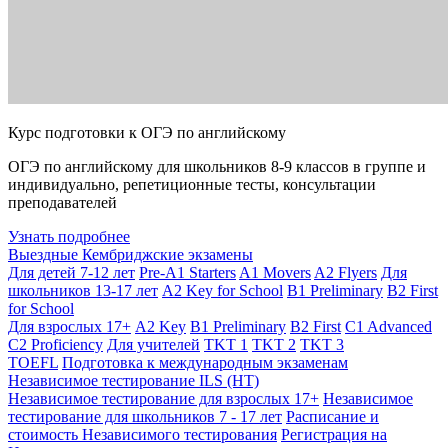
Курс подготовки к ОГЭ по английскому
ОГЭ по английскому для школьников 8-9 классов в группе и
индивидуально, репетиционные тесты, консультации
преподавателей
Узнать подробнее
Выездные Кембриджские экзамены
Для детей 7-12 лет
Pre-A1 Starters
A1 Movers
A2 Flyers
Для
школьников 13-17 лет
A2 Key for School
B1 Preliminary
B2 First
for School
Для взрослых 17+
A2 Key
B1 Preliminary
B2 First
C1 Advanced
C2 Proficiency
Для учителей
TKT 1
TKT 2
TKT 3
TOEFL
Подготовка к международным экзаменам
Независимое тестирование ILS (НТ)
Независимое тестирование для взрослых 17+
Независимое
тестирование для школьников 7 - 17 лет
Расписание и
стоимость Независимого тестирования
Регистрация на