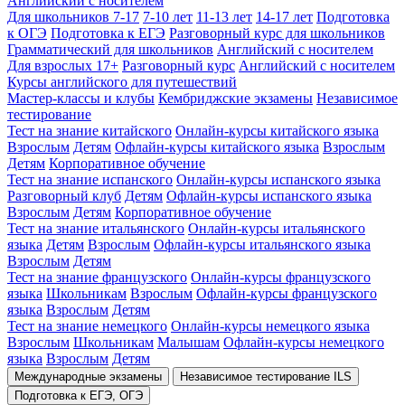
Английский с носителем
Для школьников 7-17
7-10 лет
11-13 лет
14-17 лет
Подготовка
к ОГЭ
Подготовка к ЕГЭ
Разговорный курс для школьников
Грамматический для школьников
Английский с носителем
Для взрослых 17+
Разговорный курс
Английский с носителем
Курсы английского для путешествий
Мастер-классы и клубы
Кембриджские экзамены
Независимое
тестирование
Тест на знание китайского
Онлайн-курсы китайского языка
Взрослым
Детям
Офлайн-курсы китайского языка
Взрослым
Детям
Корпоративное обучение
Тест на знание испанского
Онлайн-курсы испанского языка
Разговорный клуб
Детям
Офлайн-курсы испанского языка
Взрослым
Детям
Корпоративное обучение
Тест на знание итальянского
Онлайн-курсы итальянского
языка
Детям
Взрослым
Офлайн-курсы итальянского языка
Взрослым
Детям
Тест на знание французского
Онлайн-курсы французского
языка
Школьникам
Взрослым
Офлайн-курсы французского
языка
Взрослым
Детям
Тест на знание немецкого
Онлайн-курсы немецкого языка
Взрослым
Школьникам
Малышам
Офлайн-курсы немецкого
языка
Взрослым
Детям
Международные экзамены
Независимое тестирование ILS
Подготовка к ЕГЭ, ОГЭ