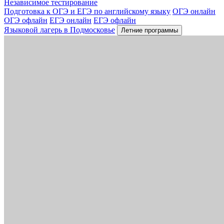
Независимое тестирование
Подготовка к ОГЭ и ЕГЭ по английскому языку
ОГЭ онлайн
ОГЭ офлайн
ЕГЭ онлайн
ЕГЭ офлайн
Языковой лагерь в Подмосковье
Летние программы