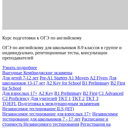
Курс подготовки к ОГЭ по английскому
ОГЭ по английскому для школьников 8-9 классов в группе и
индивидуально, репетиционные тесты, консультации
преподавателей
Узнать подробнее
Выездные Кембриджские экзамены
Для детей 7-12 лет
Pre-A1 Starters
A1 Movers
A2 Flyers
Для
школьников 13-17 лет
A2 Key for School
B1 Preliminary
B2 First
for School
Для взрослых 17+
A2 Key
B1 Preliminary
B2 First
C1 Advanced
C2 Proficiency
Для учителей
TKT 1
TKT 2
TKT 3
TOEFL
Подготовка к международным экзаменам
Независимое тестирование ILS (НТ)
Независимое тестирование для взрослых 17+
Независимое
тестирование для школьников 7 - 17 лет
Расписание и
стоимость Независимого тестирования
Регистрация на