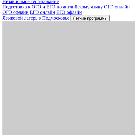
Независимое тестирование
Подготовка к ОГЭ и ЕГЭ по английскому языку
ОГЭ онлайн
ОГЭ офлайн
ЕГЭ онлайн
ЕГЭ офлайн
Языковой лагерь в Подмосковье
Летние программы