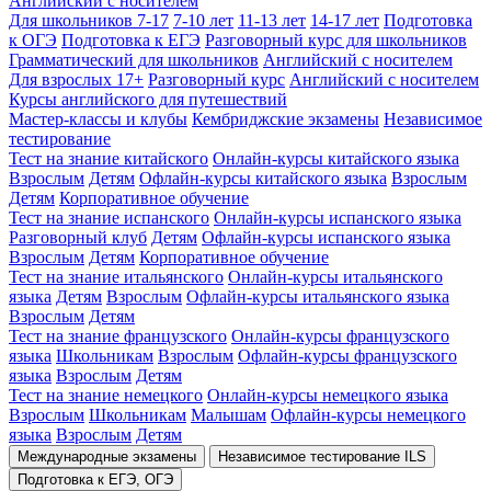
Английский с носителем
Для школьников 7-17
7-10 лет
11-13 лет
14-17 лет
Подготовка
к ОГЭ
Подготовка к ЕГЭ
Разговорный курс для школьников
Грамматический для школьников
Английский с носителем
Для взрослых 17+
Разговорный курс
Английский с носителем
Курсы английского для путешествий
Мастер-классы и клубы
Кембриджские экзамены
Независимое
тестирование
Тест на знание китайского
Онлайн-курсы китайского языка
Взрослым
Детям
Офлайн-курсы китайского языка
Взрослым
Детям
Корпоративное обучение
Тест на знание испанского
Онлайн-курсы испанского языка
Разговорный клуб
Детям
Офлайн-курсы испанского языка
Взрослым
Детям
Корпоративное обучение
Тест на знание итальянского
Онлайн-курсы итальянского
языка
Детям
Взрослым
Офлайн-курсы итальянского языка
Взрослым
Детям
Тест на знание французского
Онлайн-курсы французского
языка
Школьникам
Взрослым
Офлайн-курсы французского
языка
Взрослым
Детям
Тест на знание немецкого
Онлайн-курсы немецкого языка
Взрослым
Школьникам
Малышам
Офлайн-курсы немецкого
языка
Взрослым
Детям
Международные экзамены
Независимое тестирование ILS
Подготовка к ЕГЭ, ОГЭ