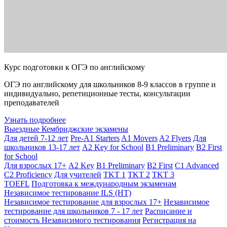
Курс подготовки к ОГЭ по английскому
ОГЭ по английскому для школьников 8-9 классов в группе и
индивидуально, репетиционные тесты, консультации
преподавателей
Узнать подробнее
Выездные Кембриджские экзамены
Для детей 7-12 лет
Pre-A1 Starters
A1 Movers
A2 Flyers
Для
школьников 13-17 лет
A2 Key for School
B1 Preliminary
B2 First
for School
Для взрослых 17+
A2 Key
B1 Preliminary
B2 First
C1 Advanced
C2 Proficiency
Для учителей
TKT 1
TKT 2
TKT 3
TOEFL
Подготовка к международным экзаменам
Независимое тестирование ILS (НТ)
Независимое тестирование для взрослых 17+
Независимое
тестирование для школьников 7 - 17 лет
Расписание и
стоимость Независимого тестирования
Регистрация на