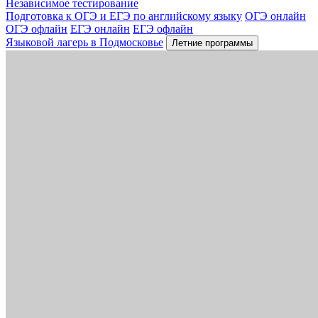
Независимое тестирование
Подготовка к ОГЭ и ЕГЭ по английскому языку
ОГЭ онлайн
ОГЭ офлайн
ЕГЭ онлайн
ЕГЭ офлайн
Языковой лагерь в Подмосковье
Летние программы