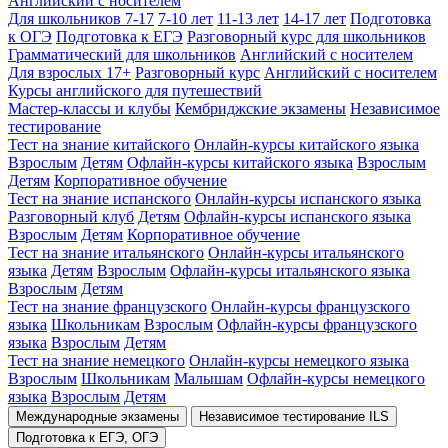
Английский с носителем
Для школьников 7-17
7-10 лет
11-13 лет
14-17 лет
Подготовка
к ОГЭ
Подготовка к ЕГЭ
Разговорный курс для школьников
Грамматический для школьников
Английский с носителем
Для взрослых 17+
Разговорный курс
Английский с носителем
Курсы английского для путешествий
Мастер-классы и клубы
Кембриджские экзамены
Независимое
тестирование
Тест на знание китайского
Онлайн-курсы китайского языка
Взрослым
Детям
Офлайн-курсы китайского языка
Взрослым
Детям
Корпоративное обучение
Тест на знание испанского
Онлайн-курсы испанского языка
Разговорный клуб
Детям
Офлайн-курсы испанского языка
Взрослым
Детям
Корпоративное обучение
Тест на знание итальянского
Онлайн-курсы итальянского
языка
Детям
Взрослым
Офлайн-курсы итальянского языка
Взрослым
Детям
Тест на знание французского
Онлайн-курсы французского
языка
Школьникам
Взрослым
Офлайн-курсы французского
языка
Взрослым
Детям
Тест на знание немецкого
Онлайн-курсы немецкого языка
Взрослым
Школьникам
Малышам
Офлайн-курсы немецкого
языка
Взрослым
Детям
Международные экзамены
Независимое тестирование ILS
Подготовка к ЕГЭ, ОГЭ