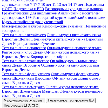
Английский с носителем
Для школьников 7-17
7-10 лет
11-13 лет
14-17 лет
Подготовка
к ОГЭ
Подготовка к ЕГЭ
Разговорный курс для школьников
Грамматический для школьников
Английский с носителем
Для взрослых 17+
Разговорный курс
Английский с носителем
Курсы английского для путешествий
Мастер-классы и клубы
Кембриджские экзамены
Независимое
тестирование
Тест на знание китайского
Онлайн-курсы китайского языка
Взрослым
Детям
Офлайн-курсы китайского языка
Взрослым
Детям
Корпоративное обучение
Тест на знание испанского
Онлайн-курсы испанского языка
Разговорный клуб
Детям
Офлайн-курсы испанского языка
Взрослым
Детям
Корпоративное обучение
Тест на знание итальянского
Онлайн-курсы итальянского
языка
Детям
Взрослым
Офлайн-курсы итальянского языка
Взрослым
Детям
Тест на знание французского
Онлайн-курсы французского
языка
Школьникам
Взрослым
Офлайн-курсы французского
языка
Взрослым
Детям
Тест на знание немецкого
Онлайн-курсы немецкого языка
Взрослым
Школьникам
Малышам
Офлайн-курсы немецкого
языка
Взрослым
Детям
Международные экзамены
Независимое тестирование ILS
Подготовка к ЕГЭ, ОГЭ