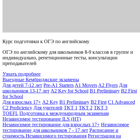
Курс подготовки к ОГЭ по английскому
ОГЭ по английскому для школьников 8-9 классов в группе и
индивидуально, репетиционные тесты, консультации
преподавателей
Узнать подробнее
Выездные Кембриджские экзамены
Для детей 7-12 лет
Pre-A1 Starters
A1 Movers
A2 Flyers
Для
школьников 13-17 лет
A2 Key for School
B1 Preliminary
B2 First
for School
Для взрослых 17+
A2 Key
B1 Preliminary
B2 First
C1 Advanced
C2 Proficiency
Для учителей
TKT 1
TKT 2
TKT 3
TOEFL
Подготовка к международным экзаменам
Независимое тестирование ILS (НТ)
Независимое тестирование для взрослых 17+
Независимое
тестирование для школьников 7 - 17 лет
Расписание и
стоимость Независимого тестирования
Регистрация на