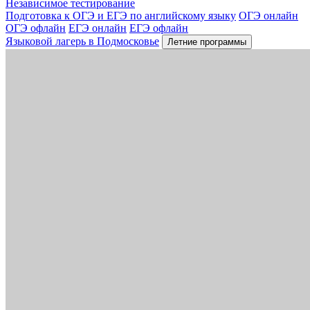
Независимое тестирование
Подготовка к ОГЭ и ЕГЭ по английскому языку
ОГЭ онлайн
ОГЭ офлайн
ЕГЭ онлайн
ЕГЭ офлайн
Языковой лагерь в Подмосковье
Летние программы