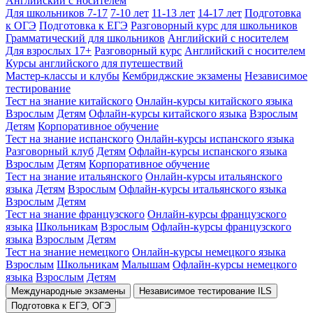
Английский с носителем
Для школьников 7-17
7-10 лет
11-13 лет
14-17 лет
Подготовка
к ОГЭ
Подготовка к ЕГЭ
Разговорный курс для школьников
Грамматический для школьников
Английский с носителем
Для взрослых 17+
Разговорный курс
Английский с носителем
Курсы английского для путешествий
Мастер-классы и клубы
Кембриджские экзамены
Независимое
тестирование
Тест на знание китайского
Онлайн-курсы китайского языка
Взрослым
Детям
Офлайн-курсы китайского языка
Взрослым
Детям
Корпоративное обучение
Тест на знание испанского
Онлайн-курсы испанского языка
Разговорный клуб
Детям
Офлайн-курсы испанского языка
Взрослым
Детям
Корпоративное обучение
Тест на знание итальянского
Онлайн-курсы итальянского
языка
Детям
Взрослым
Офлайн-курсы итальянского языка
Взрослым
Детям
Тест на знание французского
Онлайн-курсы французского
языка
Школьникам
Взрослым
Офлайн-курсы французского
языка
Взрослым
Детям
Тест на знание немецкого
Онлайн-курсы немецкого языка
Взрослым
Школьникам
Малышам
Офлайн-курсы немецкого
языка
Взрослым
Детям
Международные экзамены
Независимое тестирование ILS
Подготовка к ЕГЭ, ОГЭ