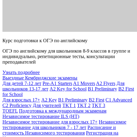
Курс подготовки к ОГЭ по английскому
ОГЭ по английскому для школьников 8-9 классов в группе и
индивидуально, репетиционные тесты, консультации
преподавателей
Узнать подробнее
Выездные Кембриджские экзамены
Для детей 7-12 лет
Pre-A1 Starters
A1 Movers
A2 Flyers
Для
школьников 13-17 лет
A2 Key for School
B1 Preliminary
B2 First
for School
Для взрослых 17+
A2 Key
B1 Preliminary
B2 First
C1 Advanced
C2 Proficiency
Для учителей
TKT 1
TKT 2
TKT 3
TOEFL
Подготовка к международным экзаменам
Независимое тестирование ILS (НТ)
Независимое тестирование для взрослых 17+
Независимое
тестирование для школьников 7 - 17 лет
Расписание и
стоимость Независимого тестирования
Регистрация на