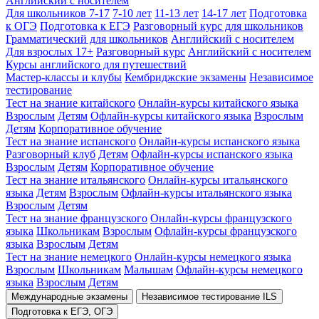
Английский с носителем
Для школьников 7-17
7-10 лет
11-13 лет
14-17 лет
Подготовка
к ОГЭ
Подготовка к ЕГЭ
Разговорный курс для школьников
Грамматический для школьников
Английский с носителем
Для взрослых 17+
Разговорный курс
Английский с носителем
Курсы английского для путешествий
Мастер-классы и клубы
Кембриджские экзамены
Независимое
тестирование
Тест на знание китайского
Онлайн-курсы китайского языка
Взрослым
Детям
Офлайн-курсы китайского языка
Взрослым
Детям
Корпоративное обучение
Тест на знание испанского
Онлайн-курсы испанского языка
Разговорный клуб
Детям
Офлайн-курсы испанского языка
Взрослым
Детям
Корпоративное обучение
Тест на знание итальянского
Онлайн-курсы итальянского
языка
Детям
Взрослым
Офлайн-курсы итальянского языка
Взрослым
Детям
Тест на знание французского
Онлайн-курсы французского
языка
Школьникам
Взрослым
Офлайн-курсы французского
языка
Взрослым
Детям
Тест на знание немецкого
Онлайн-курсы немецкого языка
Взрослым
Школьникам
Малышам
Офлайн-курсы немецкого
языка
Взрослым
Детям
Международные экзамены
Независимое тестирование ILS
Подготовка к ЕГЭ, ОГЭ