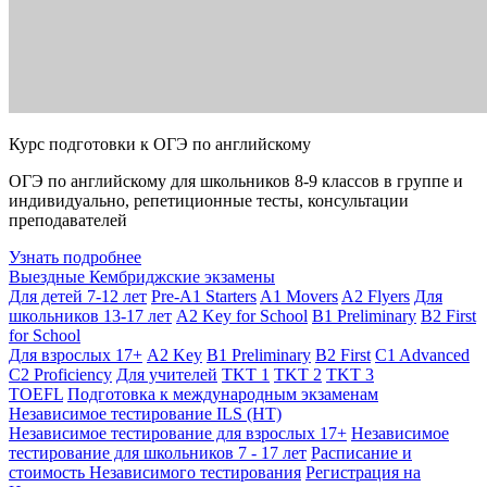
Курс подготовки к ОГЭ по английскому
ОГЭ по английскому для школьников 8-9 классов в группе и
индивидуально, репетиционные тесты, консультации
преподавателей
Узнать подробнее
Выездные Кембриджские экзамены
Для детей 7-12 лет
Pre-A1 Starters
A1 Movers
A2 Flyers
Для
школьников 13-17 лет
A2 Key for School
B1 Preliminary
B2 First
for School
Для взрослых 17+
A2 Key
B1 Preliminary
B2 First
C1 Advanced
C2 Proficiency
Для учителей
TKT 1
TKT 2
TKT 3
TOEFL
Подготовка к международным экзаменам
Независимое тестирование ILS (НТ)
Независимое тестирование для взрослых 17+
Независимое
тестирование для школьников 7 - 17 лет
Расписание и
стоимость Независимого тестирования
Регистрация на