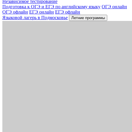
Независимое тестирование
Подготовка к ОГЭ и ЕГЭ по английскому языку
ОГЭ онлайн
ОГЭ офлайн
ЕГЭ онлайн
ЕГЭ офлайн
Языковой лагерь в Подмосковье
Летние программы