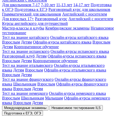
Английский с носителем
Для школьников 7-17
7-10 лет
11-13 лет
14-17 лет
Подготовка
к ОГЭ
Подготовка к ЕГЭ
Разговорный курс для школьников
Грамматический для школьников
Английский с носителем
Для взрослых 17+
Разговорный курс
Английский с носителем
Курсы английского для путешествий
Мастер-классы и клубы
Кембриджские экзамены
Независимое
тестирование
Тест на знание китайского
Онлайн-курсы китайского языка
Взрослым
Детям
Офлайн-курсы китайского языка
Взрослым
Детям
Корпоративное обучение
Тест на знание испанского
Онлайн-курсы испанского языка
Разговорный клуб
Детям
Офлайн-курсы испанского языка
Взрослым
Детям
Корпоративное обучение
Тест на знание итальянского
Онлайн-курсы итальянского
языка
Детям
Взрослым
Офлайн-курсы итальянского языка
Взрослым
Детям
Тест на знание французского
Онлайн-курсы французского
языка
Школьникам
Взрослым
Офлайн-курсы французского
языка
Взрослым
Детям
Тест на знание немецкого
Онлайн-курсы немецкого языка
Взрослым
Школьникам
Малышам
Офлайн-курсы немецкого
языка
Взрослым
Детям
Международные экзамены
Независимое тестирование ILS
Подготовка к ЕГЭ, ОГЭ