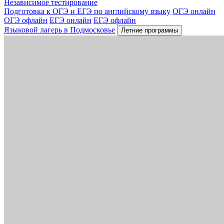
Независимое тестирование
Подготовка к ОГЭ и ЕГЭ по английскому языку
ОГЭ онлайн
ОГЭ офлайн
ЕГЭ онлайн
ЕГЭ офлайн
Языковой лагерь в Подмосковье
Летние программы