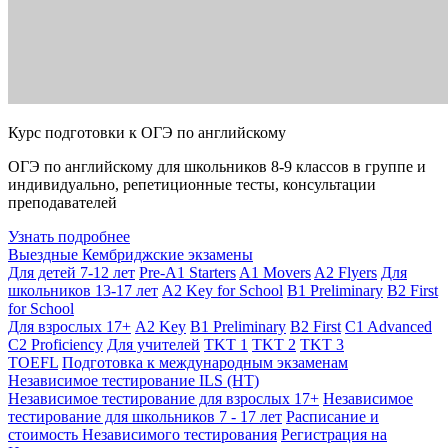
Курс подготовки к ОГЭ по английскому
ОГЭ по английскому для школьников 8-9 классов в группе и
индивидуально, репетиционные тесты, консультации
преподавателей
Узнать подробнее
Выездные Кембриджские экзамены
Для детей 7-12 лет
Pre-A1 Starters
A1 Movers
A2 Flyers
Для
школьников 13-17 лет
A2 Key for School
B1 Preliminary
B2 First
for School
Для взрослых 17+
A2 Key
B1 Preliminary
B2 First
C1 Advanced
C2 Proficiency
Для учителей
TKT 1
TKT 2
TKT 3
TOEFL
Подготовка к международным экзаменам
Независимое тестирование ILS (НТ)
Независимое тестирование для взрослых 17+
Независимое
тестирование для школьников 7 - 17 лет
Расписание и
стоимость Независимого тестирования
Регистрация на