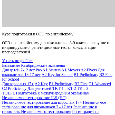
Курс подготовки к ОГЭ по английскому
ОГЭ по английскому для школьников 8-9 классов в группе и
индивидуально, репетиционные тесты, консультации
преподавателей
Узнать подробнее
Выездные Кембриджские экзамены
Для детей 7-12 лет
Pre-A1 Starters
A1 Movers
A2 Flyers
Для
школьников 13-17 лет
A2 Key for School
B1 Preliminary
B2 First
for School
Для взрослых 17+
A2 Key
B1 Preliminary
B2 First
C1 Advanced
C2 Proficiency
Для учителей
TKT 1
TKT 2
TKT 3
TOEFL
Подготовка к международным экзаменам
Независимое тестирование ILS (НТ)
Независимое тестирование для взрослых 17+
Независимое
тестирование для школьников 7 - 17 лет
Расписание и
стоимость Независимого тестирования
Регистрация на