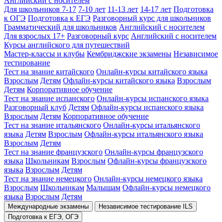
Английский с носителем
Для школьников 7-17
7-10 лет
11-13 лет
14-17 лет
Подготовка
к ОГЭ
Подготовка к ЕГЭ
Разговорный курс для школьников
Грамматический для школьников
Английский с носителем
Для взрослых 17+
Разговорный курс
Английский с носителем
Курсы английского для путешествий
Мастер-классы и клубы
Кембриджские экзамены
Независимое
тестирование
Тест на знание китайского
Онлайн-курсы китайского языка
Взрослым
Детям
Офлайн-курсы китайского языка
Взрослым
Детям
Корпоративное обучение
Тест на знание испанского
Онлайн-курсы испанского языка
Разговорный клуб
Детям
Офлайн-курсы испанского языка
Взрослым
Детям
Корпоративное обучение
Тест на знание итальянского
Онлайн-курсы итальянского
языка
Детям
Взрослым
Офлайн-курсы итальянского языка
Взрослым
Детям
Тест на знание французского
Онлайн-курсы французского
языка
Школьникам
Взрослым
Офлайн-курсы французского
языка
Взрослым
Детям
Тест на знание немецкого
Онлайн-курсы немецкого языка
Взрослым
Школьникам
Малышам
Офлайн-курсы немецкого
языка
Взрослым
Детям
Международные экзамены
Независимое тестирование ILS
Подготовка к ЕГЭ, ОГЭ