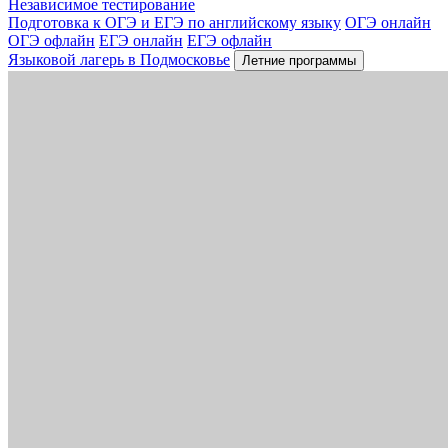
Независимое тестирование
Подготовка к ОГЭ и ЕГЭ по английскому языку
ОГЭ онлайн
ОГЭ офлайн
ЕГЭ онлайн
ЕГЭ офлайн
Языковой лагерь в Подмосковье
Летние программы