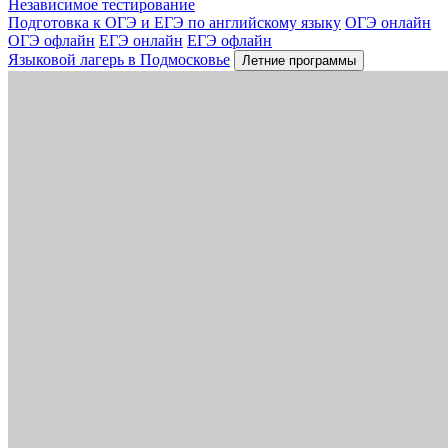
Независимое тестирование
Подготовка к ОГЭ и ЕГЭ по английскому языку
ОГЭ онлайн
ОГЭ офлайн
ЕГЭ онлайн
ЕГЭ офлайн
Языковой лагерь в Подмосковье
Летние программы