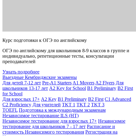
Курс подготовки к ОГЭ по английскому
ОГЭ по английскому для школьников 8-9 классов в группе и
индивидуально, репетиционные тесты, консультации
преподавателей
Узнать подробнее
Выездные Кембриджские экзамены
Для детей 7-12 лет
Pre-A1 Starters
A1 Movers
A2 Flyers
Для
школьников 13-17 лет
A2 Key for School
B1 Preliminary
B2 First
for School
Для взрослых 17+
A2 Key
B1 Preliminary
B2 First
C1 Advanced
C2 Proficiency
Для учителей
TKT 1
TKT 2
TKT 3
TOEFL
Подготовка к международным экзаменам
Независимое тестирование ILS (НТ)
Независимое тестирование для взрослых 17+
Независимое
тестирование для школьников 7 - 17 лет
Расписание и
стоимость Независимого тестирования
Регистрация на