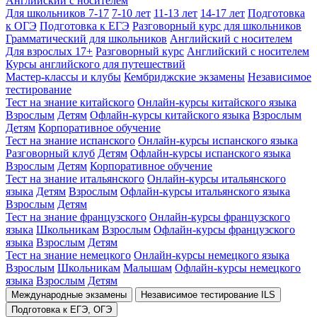
Английский с носителем
Для школьников 7-17
7-10 лет
11-13 лет
14-17 лет
Подготовка
к ОГЭ
Подготовка к ЕГЭ
Разговорный курс для школьников
Грамматический для школьников
Английский с носителем
Для взрослых 17+
Разговорный курс
Английский с носителем
Курсы английского для путешествий
Мастер-классы и клубы
Кембриджские экзамены
Независимое
тестирование
Тест на знание китайского
Онлайн-курсы китайского языка
Взрослым
Детям
Офлайн-курсы китайского языка
Взрослым
Детям
Корпоративное обучение
Тест на знание испанского
Онлайн-курсы испанского языка
Разговорный клуб
Детям
Офлайн-курсы испанского языка
Взрослым
Детям
Корпоративное обучение
Тест на знание итальянского
Онлайн-курсы итальянского
языка
Детям
Взрослым
Офлайн-курсы итальянского языка
Взрослым
Детям
Тест на знание французского
Онлайн-курсы французского
языка
Школьникам
Взрослым
Офлайн-курсы французского
языка
Взрослым
Детям
Тест на знание немецкого
Онлайн-курсы немецкого языка
Взрослым
Школьникам
Малышам
Офлайн-курсы немецкого
языка
Взрослым
Детям
Международные экзамены
Независимое тестирование ILS
Подготовка к ЕГЭ, ОГЭ