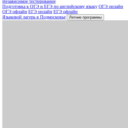
Независимое тестирование
Подготовка к ОГЭ и ЕГЭ по английскому языку
ОГЭ онлайн
ОГЭ офлайн
ЕГЭ онлайн
ЕГЭ офлайн
Языковой лагерь в Подмосковье
Летние программы