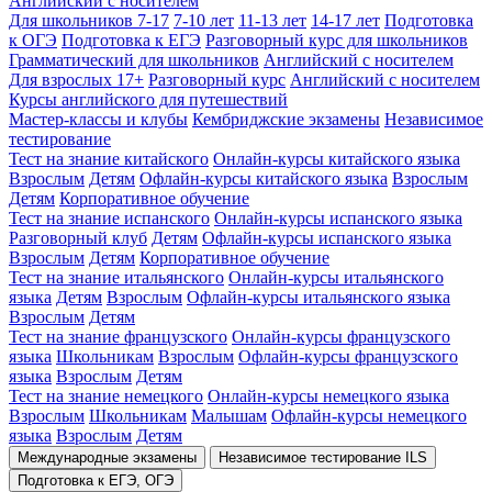
Английский с носителем
Для школьников 7-17
7-10 лет
11-13 лет
14-17 лет
Подготовка
к ОГЭ
Подготовка к ЕГЭ
Разговорный курс для школьников
Грамматический для школьников
Английский с носителем
Для взрослых 17+
Разговорный курс
Английский с носителем
Курсы английского для путешествий
Мастер-классы и клубы
Кембриджские экзамены
Независимое
тестирование
Тест на знание китайского
Онлайн-курсы китайского языка
Взрослым
Детям
Офлайн-курсы китайского языка
Взрослым
Детям
Корпоративное обучение
Тест на знание испанского
Онлайн-курсы испанского языка
Разговорный клуб
Детям
Офлайн-курсы испанского языка
Взрослым
Детям
Корпоративное обучение
Тест на знание итальянского
Онлайн-курсы итальянского
языка
Детям
Взрослым
Офлайн-курсы итальянского языка
Взрослым
Детям
Тест на знание французского
Онлайн-курсы французского
языка
Школьникам
Взрослым
Офлайн-курсы французского
языка
Взрослым
Детям
Тест на знание немецкого
Онлайн-курсы немецкого языка
Взрослым
Школьникам
Малышам
Офлайн-курсы немецкого
языка
Взрослым
Детям
Международные экзамены
Независимое тестирование ILS
Подготовка к ЕГЭ, ОГЭ