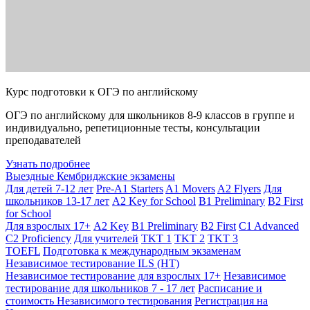
Курс подготовки к ОГЭ по английскому
ОГЭ по английскому для школьников 8-9 классов в группе и
индивидуально, репетиционные тесты, консультации
преподавателей
Узнать подробнее
Выездные Кембриджские экзамены
Для детей 7-12 лет
Pre-A1 Starters
A1 Movers
A2 Flyers
Для
школьников 13-17 лет
A2 Key for School
B1 Preliminary
B2 First
for School
Для взрослых 17+
A2 Key
B1 Preliminary
B2 First
C1 Advanced
C2 Proficiency
Для учителей
TKT 1
TKT 2
TKT 3
TOEFL
Подготовка к международным экзаменам
Независимое тестирование ILS (НТ)
Независимое тестирование для взрослых 17+
Независимое
тестирование для школьников 7 - 17 лет
Расписание и
стоимость Независимого тестирования
Регистрация на