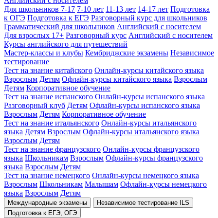
Английский с носителем
Для школьников 7-17
7-10 лет
11-13 лет
14-17 лет
Подготовка
к ОГЭ
Подготовка к ЕГЭ
Разговорный курс для школьников
Грамматический для школьников
Английский с носителем
Для взрослых 17+
Разговорный курс
Английский с носителем
Курсы английского для путешествий
Мастер-классы и клубы
Кембриджские экзамены
Независимое
тестирование
Тест на знание китайского
Онлайн-курсы китайского языка
Взрослым
Детям
Офлайн-курсы китайского языка
Взрослым
Детям
Корпоративное обучение
Тест на знание испанского
Онлайн-курсы испанского языка
Разговорный клуб
Детям
Офлайн-курсы испанского языка
Взрослым
Детям
Корпоративное обучение
Тест на знание итальянского
Онлайн-курсы итальянского
языка
Детям
Взрослым
Офлайн-курсы итальянского языка
Взрослым
Детям
Тест на знание французского
Онлайн-курсы французского
языка
Школьникам
Взрослым
Офлайн-курсы французского
языка
Взрослым
Детям
Тест на знание немецкого
Онлайн-курсы немецкого языка
Взрослым
Школьникам
Малышам
Офлайн-курсы немецкого
языка
Взрослым
Детям
Международные экзамены
Независимое тестирование ILS
Подготовка к ЕГЭ, ОГЭ