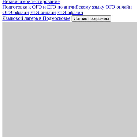
Независимое тестирование
Подготовка к ОГЭ и ЕГЭ по английскому языку
ОГЭ онлайн
ОГЭ офлайн
ЕГЭ онлайн
ЕГЭ офлайн
Языковой лагерь в Подмосковье
Летние программы