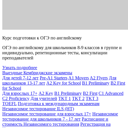
Курс подготовки к ОГЭ по английскому
ОГЭ по английскому для школьников 8-9 классов в группе и
индивидуально, репетиционные тесты, консультации
преподавателей
Узнать подробнее
Выездные Кембриджские экзамены
Для детей 7-12 лет
Pre-A1 Starters
A1 Movers
A2 Flyers
Для
школьников 13-17 лет
A2 Key for School
B1 Preliminary
B2 First
for School
Для взрослых 17+
A2 Key
B1 Preliminary
B2 First
C1 Advanced
C2 Proficiency
Для учителей
TKT 1
TKT 2
TKT 3
TOEFL
Подготовка к международным экзаменам
Независимое тестирование ILS (НТ)
Независимое тестирование для взрослых 17+
Независимое
тестирование для школьников 7 - 17 лет
Расписание и
стоимость Независимого тестирования
Регистрация на