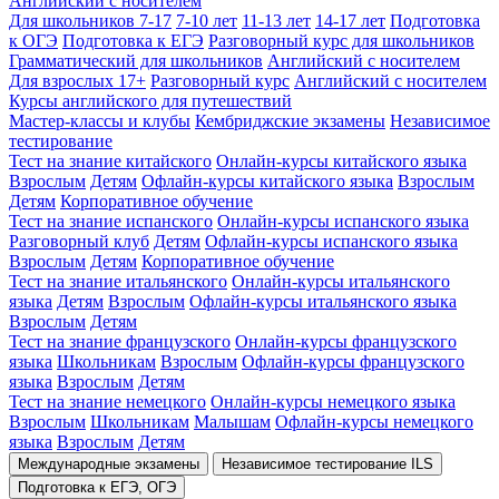
Английский с носителем
Для школьников 7-17
7-10 лет
11-13 лет
14-17 лет
Подготовка
к ОГЭ
Подготовка к ЕГЭ
Разговорный курс для школьников
Грамматический для школьников
Английский с носителем
Для взрослых 17+
Разговорный курс
Английский с носителем
Курсы английского для путешествий
Мастер-классы и клубы
Кембриджские экзамены
Независимое
тестирование
Тест на знание китайского
Онлайн-курсы китайского языка
Взрослым
Детям
Офлайн-курсы китайского языка
Взрослым
Детям
Корпоративное обучение
Тест на знание испанского
Онлайн-курсы испанского языка
Разговорный клуб
Детям
Офлайн-курсы испанского языка
Взрослым
Детям
Корпоративное обучение
Тест на знание итальянского
Онлайн-курсы итальянского
языка
Детям
Взрослым
Офлайн-курсы итальянского языка
Взрослым
Детям
Тест на знание французского
Онлайн-курсы французского
языка
Школьникам
Взрослым
Офлайн-курсы французского
языка
Взрослым
Детям
Тест на знание немецкого
Онлайн-курсы немецкого языка
Взрослым
Школьникам
Малышам
Офлайн-курсы немецкого
языка
Взрослым
Детям
Международные экзамены
Независимое тестирование ILS
Подготовка к ЕГЭ, ОГЭ