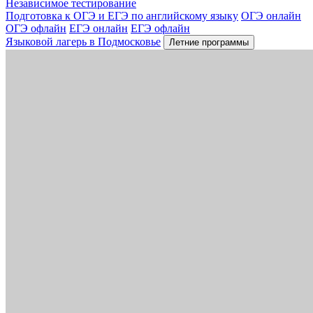
Независимое тестирование
Подготовка к ОГЭ и ЕГЭ по английскому языку
ОГЭ онлайн
ОГЭ офлайн
ЕГЭ онлайн
ЕГЭ офлайн
Языковой лагерь в Подмосковье
Летние программы