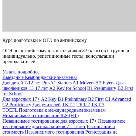
Курс подготовки к ОГЭ по английскому
ОГЭ по английскому для школьников 8-9 классов в группе и
индивидуально, репетиционные тесты, консультации
преподавателей
Узнать подробнее
Выездные Кембриджские экзамены
Для детей 7-12 лет
Pre-A1 Starters
A1 Movers
A2 Flyers
Для
школьников 13-17 лет
A2 Key for School
B1 Preliminary
B2 First
for School
Для взрослых 17+
A2 Key
B1 Preliminary
B2 First
C1 Advanced
C2 Proficiency
Для учителей
TKT 1
TKT 2
TKT 3
TOEFL
Подготовка к международным экзаменам
Независимое тестирование ILS (НТ)
Независимое тестирование для взрослых 17+
Независимое
тестирование для школьников 7 - 17 лет
Расписание и
стоимость Независимого тестирования
Регистрация на