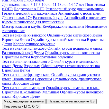
Английский с носителем
Для школьников 7-17
7-10 лет
11-13 лет
14-17 лет
Подготовка
к ОГЭ
Подготовка к ЕГЭ
Разговорный курс для школьников
Грамматический для школьников
Английский с носителем
Для взрослых 17+
Разговорный курс
Английский с носителем
Курсы английского для путешествий
Мастер-классы и клубы
Кембриджские экзамены
Независимое
тестирование
Тест на знание китайского
Онлайн-курсы китайского языка
Взрослым
Детям
Офлайн-курсы китайского языка
Взрослым
Детям
Корпоративное обучение
Тест на знание испанского
Онлайн-курсы испанского языка
Разговорный клуб
Детям
Офлайн-курсы испанского языка
Взрослым
Детям
Корпоративное обучение
Тест на знание итальянского
Онлайн-курсы итальянского
языка
Детям
Взрослым
Офлайн-курсы итальянского языка
Взрослым
Детям
Тест на знание французского
Онлайн-курсы французского
языка
Школьникам
Взрослым
Офлайн-курсы французского
языка
Взрослым
Детям
Тест на знание немецкого
Онлайн-курсы немецкого языка
Взрослым
Школьникам
Малышам
Офлайн-курсы немецкого
языка
Взрослым
Детям
Международные экзамены
Независимое тестирование ILS
Подготовка к ЕГЭ, ОГЭ