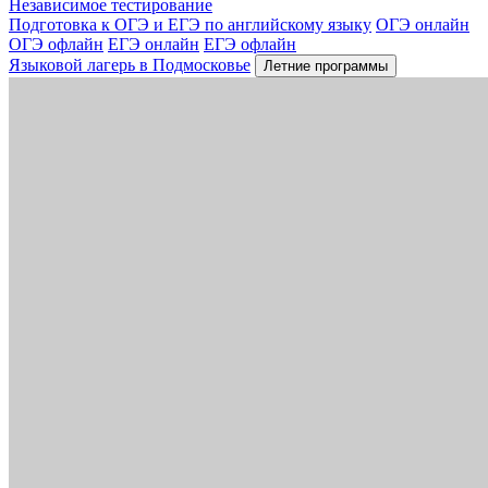
Независимое тестирование
Подготовка к ОГЭ и ЕГЭ по английскому языку
ОГЭ онлайн
ОГЭ офлайн
ЕГЭ онлайн
ЕГЭ офлайн
Языковой лагерь в Подмосковье
Летние программы