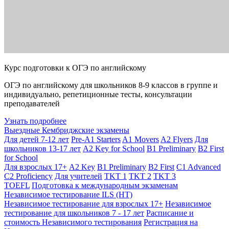
Курс подготовки к ОГЭ по английскому
ОГЭ по английскому для школьников 8-9 классов в группе и
индивидуально, репетиционные тесты, консультации
преподавателей
Узнать подробнее
Выездные Кембриджские экзамены
Для детей 7-12 лет
Pre-A1 Starters
A1 Movers
A2 Flyers
Для
школьников 13-17 лет
A2 Key for School
B1 Preliminary
B2 First
for School
Для взрослых 17+
A2 Key
B1 Preliminary
B2 First
C1 Advanced
C2 Proficiency
Для учителей
TKT 1
TKT 2
TKT 3
TOEFL
Подготовка к международным экзаменам
Независимое тестирование ILS (НТ)
Независимое тестирование для взрослых 17+
Независимое
тестирование для школьников 7 - 17 лет
Расписание и
стоимость Независимого тестирования
Регистрация на